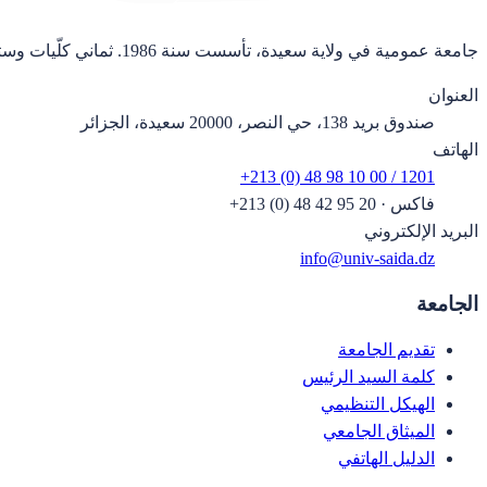
جامعة عمومية في ولاية سعيدة، تأسست سنة 1986. ثماني كلّيات وستة وعشرون قسماً.
العنوان
صندوق بريد 138، حي النصر، 20000 سعيدة، الجزائر
الهاتف
+213 (0) 48 98 10 00 / 1201
فاكس
·
+213 (0) 48 42 95 20
البريد الإلكتروني
info@univ-saida.dz
الجامعة
تقديم الجامعة
كلمة السيد الرئيس
الهيكل التنظيمي
الميثاق الجامعي
الدليل الهاتفي