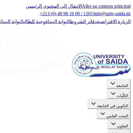
Aller au contenu principal
الانتقال إلى المحتوى الرئيسي
+213 (0) 48 98 10 00 / 1201
|
info@univ-saida.dz
الزيارة الافتراضية
دفاتر الشروط
البوابة البيداغوجية للطالب
البوابة البيدا
الجامعة
الكلّيات
التكوين في الجامعة
البحث العلمي
التعاون