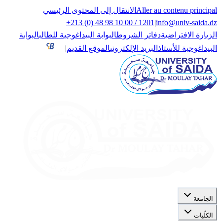
Aller au contenu principal
الانتقال إلى المحتوى الرئيسي
+213 (0) 48 98 10 00 / 1201
|
info@univ-saida.dz
الزيارة الافتراضية
دفاتر الشروط
البوابة البيداغوجية للطالب
البوابة
البيداغوجية للأستاذ
البريد الإلكتروني
الموقع القديم
|
الجامعة
الكلّيات