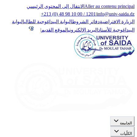
Aller au contenu principal
الانتقال إلى المحتوى الرئيسي
+213 (0) 48 98 10 00 / 1201
|
info@univ-saida.dz
الزيارة الافتراضية
دفاتر الشروط
البوابة البيداغوجية للطالب
البوابة
البيداغوجية للأستاذ
البريد الإلكتروني
الموقع القديم
|
الجامعة
الكلّيات