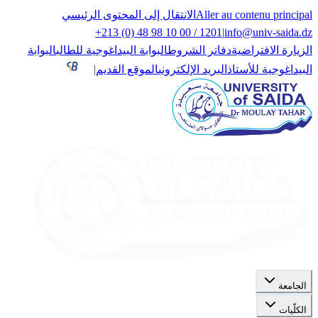
Aller au contenu principal
الانتقال إلى المحتوى الرئيسي
+213 (0) 48 98 10 00 / 1201
|
info@univ-saida.dz
الزيارة الافتراضية
دفاتر الشروط
البوابة البيداغوجية للطالب
البوابة
البيداغوجية للأستاذ
البريد الإلكتروني
الموقع القديم
|
الجامعة
الكلّيات