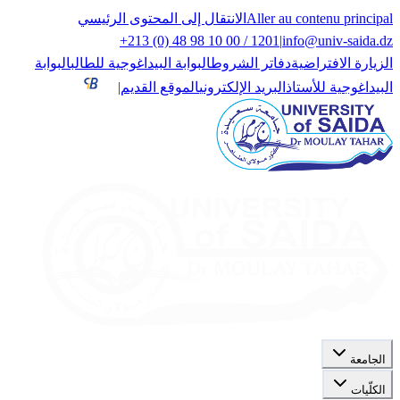
Aller au contenu principal
الانتقال إلى المحتوى الرئيسي
+213 (0) 48 98 10 00 / 1201
|
info@univ-saida.dz
الزيارة الافتراضية
دفاتر الشروط
البوابة البيداغوجية للطالب
البوابة
البيداغوجية للأستاذ
البريد الإلكتروني
الموقع القديم
|
الجامعة
الكلّيات