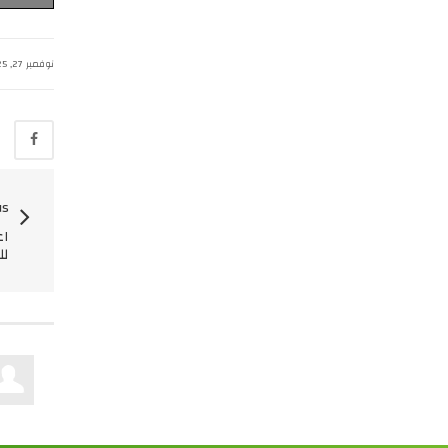
نوفمبر 27, 2025
us
اع
لل