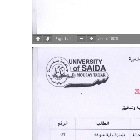
Page
1
/
2
Zoom
100%