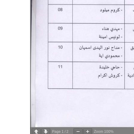
Page
1
/
2
Zoom
100%