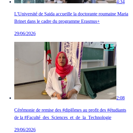
4:34
L'Université de Saida accueille la doctorante roumaine Maria
Brinet dans le cadre du programme Erasmus+
29/06/2026
2:08
Cérémonie de remise des #diplômes au profit des #étudiants
de la #Faculté_des_Sciences_et_de_la_Technologie
29/06/2026