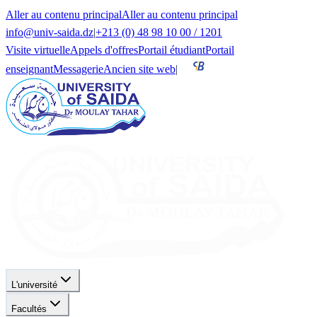
Aller au contenu principal
Aller au contenu principal
info@univ-saida.dz
|
+213 (0) 48 98 10 00 / 1201
Visite virtuelle
Appels d'offres
Portail étudiant
Portail
enseignant
Messagerie
Ancien site web
|
L'université
Facultés