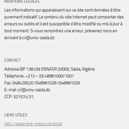
MENTIONS LÉGALES
Les informations qui apparaissent sur ce site sont données à titre
purement indicatif. Le contenu du site Internet peut comporter des
erreurs ou oublis et il est susceptible d’être modifié ou mis à jour à
tout moment. Si vous rencontrez une erreur, prévenez nous en
écrivant à cri@univ-saida.dz
CONTACT
Adresse:BP 138 cité ENNASR 20000, Saida, Algérie.
Téléphone: +213 – (0) 48981000/1001
Fax: 048429520 /048981028 /048981029
E-mail: cri@univ-saida.dz.
CCP: 321574/31.
LIENS UTILES
http://elearning-mesrs.cerist.dz