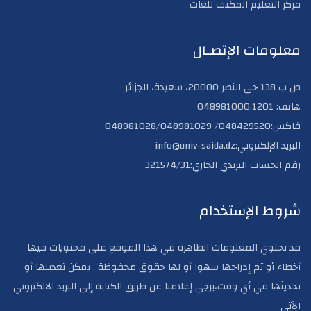
مركز التعليم المكثف للغات
معلومات الإتصـال
ص ب 138 حي النصر 20000، سعيدة، الجزائر
هاتف: 048981000,1201
فاكس:048429520/ 048981028/048981029
البريد الإلكتروني:info@univ-saida.dz
رقم الحساب البريدي الجاري:321574/31
شروط الإستخدام
قد تحتوي المعلومات الظاهرة في هذا الموقع على محتويات فيها
أخطاء أو تم إدراجها سهوا أو لها حقوق محفوظة . يمكن تعديلها أو
تحديثها في أي وقت،يرجى إعلامنا عن طريق الكتابة إلى البريد الالكتروني
الآتي