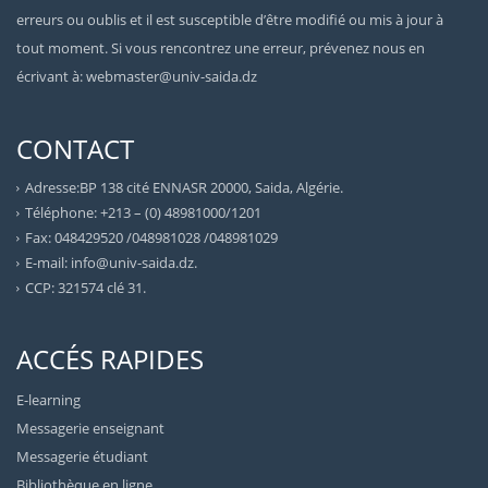
erreurs ou oublis et il est susceptible d’être modifié ou mis à jour à
tout moment. Si vous rencontrez une erreur, prévenez nous en
écrivant à: webmaster@univ-saida.dz
CONTACT
Adresse:BP 138 cité ENNASR 20000, Saida, Algérie.
Téléphone: +213 – (0) 48981000/1201
Fax: 048429520 /048981028 /048981029
E-mail: info@univ-saida.dz.
CCP: 321574 clé 31.
ACCÉS RAPIDES
E-learning
Messagerie enseignant
Messagerie étudiant
Bibliothèque en ligne