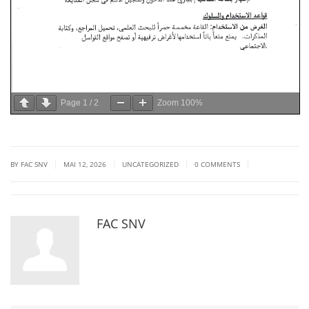
Page
1
/
2
Zoom
100%
|
|
|
|
BY FAC SNV
MAI 12, 2026
UNCATEGORIZED
0 COMMENTS
FAC SNV