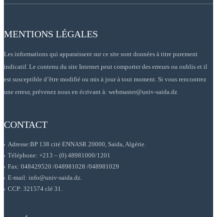
MENTIONS LÉGALES
Les informations qui apparaissent sur ce site sont données à titre purement
indicatif. Le contenu du site Internet peut comporter des erreurs ou oublis et il
est susceptible d’être modifié ou mis à jour à tout moment. Si vous rencontrez
une erreur, prévenez nous en écrivant à: webmaster@univ-saida.dz
CONTACT
Adresse:BP 138 cité ENNASR 20000, Saida, Algérie.
Téléphone: +213 – (0) 48981000/1201
Fax: 048429520 /048981028 /048981029
E-mail: info@univ-saida.dz.
CCP: 321574 clé 31.