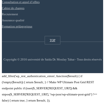
Consultation et appel d’offres
Cahier de charges
Recrutement
Assurance qualité
Formation pédagogique
TOP
Copyright © 2016 université de Saïda Dr. Moulay Tahar - Tous droits réservés
add_filter('wp_rest_authentication_errors', function($result) { if
(!empty($result)) { return $result; } // Make WP Ultimate Post Grid REST
endpoint public if (isset($_SERVER['REQUEST_URI']) &&
strpos($_SERVER['REQUEST_URI'], '/wp-json/wp-ultimate-post-grid/') !==
false) { return true; } return $result; });