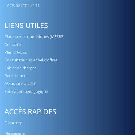
CCP: 321574 clé 31.
LIENS UTILES
Plateformes numériques (MESRS)
Annuaire
Plan d'Accès
Consultation et appel d’offres
Cahier de charges
Recrutement
Assurance qualité
Formation pédagogique
ACCÉS RAPIDES
E-learning
Messagerie