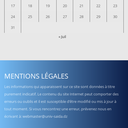
17
18
19
20
21
22
23
24
25
26
27
28
29
30
31
« Juil
MENTIONS LÉGALES
Les informations qui apparaissent sur ce site sont données à titre
purement indicatif. Le contenu du site Internet peut comporter des
erreurs ou oublis et il est susceptible d’être modifié ou mis à jour à
tout moment. Si vous rencontrez une erreur, prévenez nous en
écrivant à: webmaster@univ-saida.dz