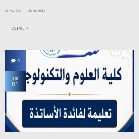
|
BY
FAC TEC
ANNONCES
DETAIL
0
JUIL
01