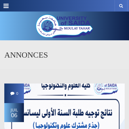
Menu
ANNONCES
0
JUIL
06