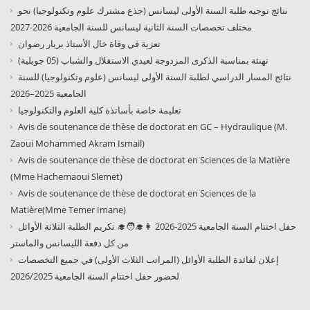
نتائج توجيه طلبة السنة الأولى ليسانس (جذع مشترك علوم وتكنولوجيا) نحو
مختلف تخصصات السنة الثانية ليسانس للسنة الجامعية 2026-2027
تعزية في وفاة خال الأستاذ بربار رضوان
تهنئة بمناسبة الذكرى المزدوجة لعيدي الاستقلال والشباب (05 جويلية)
نتائج المسار الدراسي لطلبة السنة الأولى ليسانس (علوم وتكنولوجيا) للسنة
الجامعية 2025–2026
تعليمة خاصة بأساتذة كلية العلوم والتكنولوجيا
Avis de soutenance de thèse de doctorat en GC – Hydraulique (M.
Zaoui Mohammed Akram Ismail)
Avis de soutenance de thèse de doctorat en Sciences de la Matière
(Mme Hachemaoui Slemet)
Avis de soutenance de thèse de doctorat en Sciences de la
Matière(Mme Temer Imane)
حفل اختتام السنة الجامعية 2025-2026 👩‍🎓🧑‍🎓 تكريم الطلبة الثلاثة الأوائل
من كل دفعة الليسانس والماستر
إعلان لفائدة الطلبة الأوائل (المراتب الثلاث الأولى) في جميع التخصصات
لحضور حفل اختتام السنة الجامعية 2026/2025