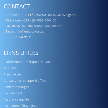
CONTACT
Adresse:BP 138 cité ENNASR 20000, Saida, Algérie.
Téléphone: +213 – (0) 48981000/1201
Fax: 048429520 /048981028 /048981029
E-mail: info@univ-saida.dz.
CCP: 321574 clé 31.
LIENS UTILES
Plateformes numériques (MESRS)
Annuaire
Plan d'Accès
Consultation et appel d’offres
Cahier de charges
Recrutement
Assurance qualité
Formation pédagogique