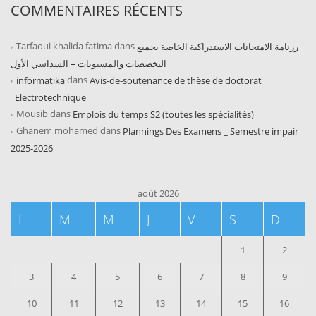
COMMENTAIRES RÉCENTS
Tarfaoui khalida fatima
dans
رزنامة الامتحانات الاستدراكية الخاصة بجميع
التخصصات والمستويات – السداسي الأول
dans
informatika
Avis-de-soutenance de thèse de doctorat
_Electrotechnique
Mousib
dans
Emplois du temps S2 (toutes les spécialités)
Ghanem mohamed
dans
Plannings Des Examens _ Semestre impair
2025-2026
août 2026
L
M
M
J
V
S
D
1
2
3
4
5
6
7
8
9
10
11
12
13
14
15
16