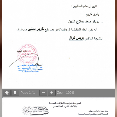
Page
1
/
1
Zoom
100%