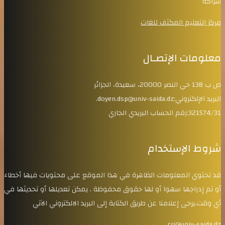
شراكة
مركز التعليم المكثف للغات
معلومات الإتصـال
ص ب 138 حي النصر 20000، سعيدة، الجزائر
البريد الإلكتروني:doyen.dsp@univ-saida.dz.
321574/31:رقم الحساب البريدي الجاري
شروط الإستخدام
قد تحتوي المعلومات الظاهرة في هذا الموقع على محتويات فيها أخطاء
أو تم إدراجها سهوا أو لها حقوق محفوظة . يمكن تعديلها أو تحديثها في
أي وقت،يرجى إعلامنا عن طريق الكتابة إلى البريد الالكتروني الآتي
cri@univ-saida.dz