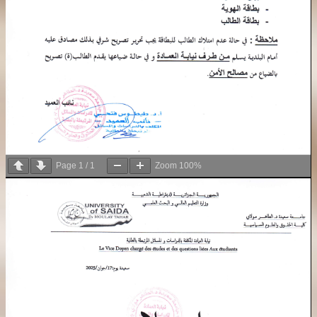
Page
1
/
1
Zoom
100%