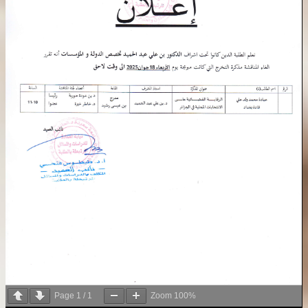
Page
1
/
1
Zoom
100%