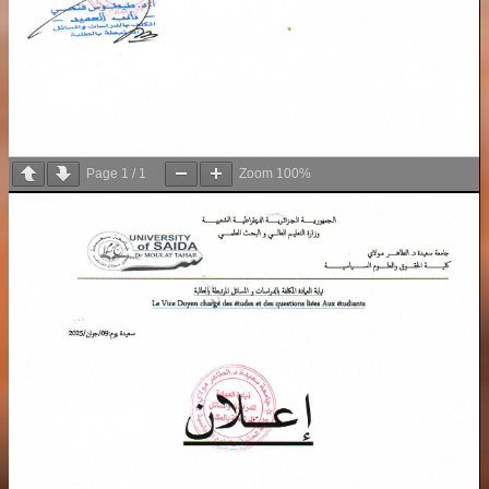
Page
1
/
1
Zoom
100%