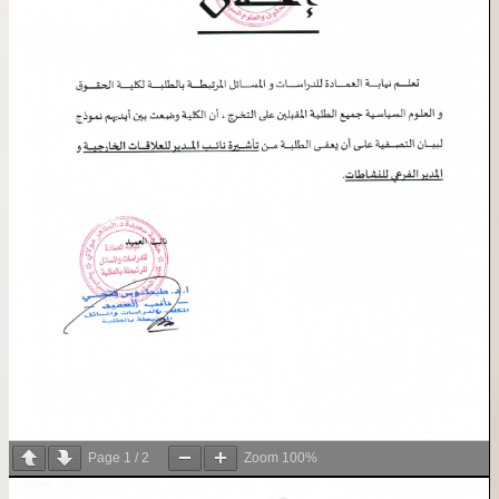
Page
1
/
2
Zoom
100%