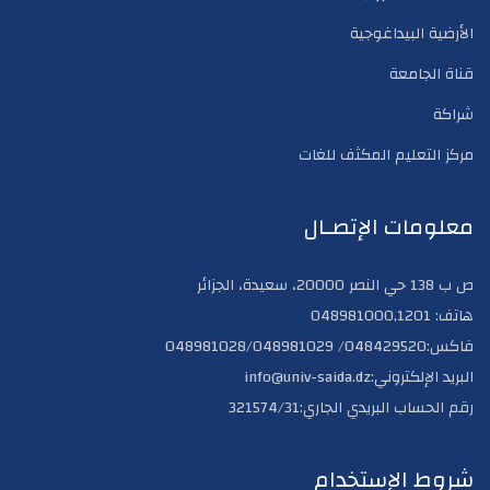
الأرضية البيداغوجية
قناة الجامعة
شراكة
مركز التعليم المكثف للغات
معلومات الإتصـال
ص ب 138 حي النصر 20000، سعيدة، الجزائر
هاتف: 048981000,1201
فاكس:048429520/ 048981028/048981029
البريد الإلكتروني:info@univ-saida.dz
رقم الحساب البريدي الجاري:321574/31
شروط الإستخدام