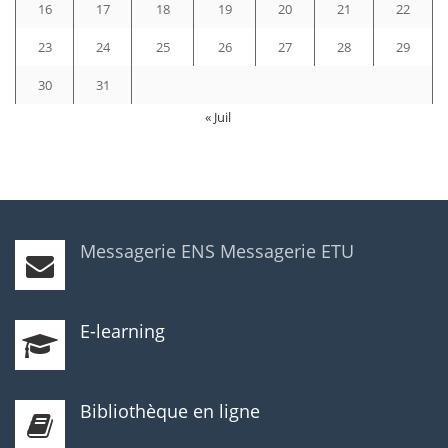
16
17
18
19
20
21
22
23
24
25
26
27
28
29
30
31
« Juil
Messagerie ENS
Messagerie ETU
E-learning
Bibliothèque en ligne