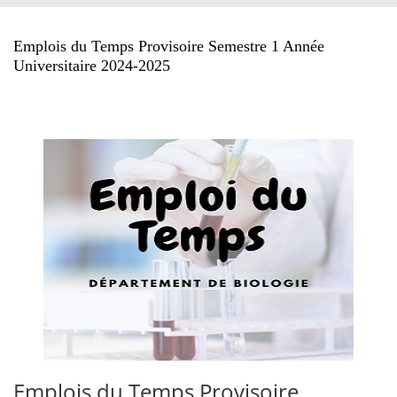
Dpt-Sciences biologiques
Dep-Agronomie et Science de Nutrition
Annexe de médecine
Emplois du Temps Provisoire Semestre 1 Année
Universitaire 2024-2025
Emplois du Temps Provisoire