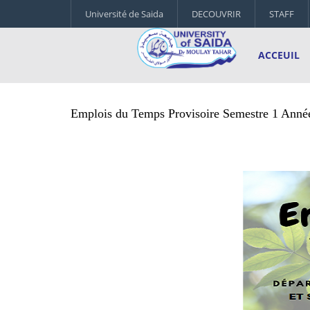
Université de Saida
DECOUVRIR
STAFF
ACCEUIL
Dep-Agronomie et Science de
Emplois du Temps Provisoire Semestre 1 Année