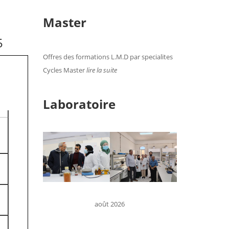
Master
5
Offres des formations L.M.D par specialites
Cycles Master
lire la suite
Laboratoire
août 2026
D
L
M
M
J
V
S