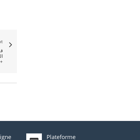
xt
ال
ligne
Plateforme