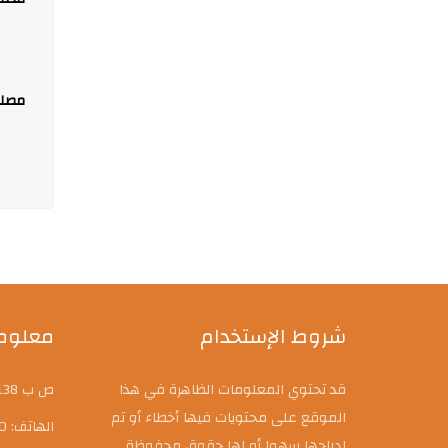
مصلح
شروط الإستخدام
معلوما
قد تحتوي المعلومات الظاهرة في هذا
ص ب 138 حي النصر 20000، سعيدة، الجزائر
الموقع على محتويات فيها أخطاء أو تم
الهاتف: 048981000,3400
إدراجها سهوا أو لها حقوق محفوظة .