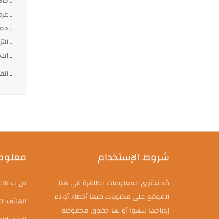
ـ حال
ـ عر
ـ حمل
ـ الت
ـ انت
ـ ال
شروط الإستخدام
معلوما
قد تحتوي المعلومات الظاهرة في هذا
ص ب 138 حي النصر 20000، سعيدة، الجزائر
الموقع على محتويات فيها أخطاء أو تم
الهاتف: 048981000,3400
إدراجها سهوا أو لها حقوق محفوظة .