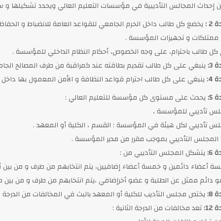
 إحداث المجالس التأديبية في مؤسسات التعليم العالي ويحدد تشكيلها و سي
 2 :
يخضع كل طالب داخل الحرم الجامعي للقواعد العامة للانضباط و الحفاظ عل
ممتلكات و تجهيزات المؤسسة .
م كل طالب باحترام، على وجه الخصوص، أحكام النظام الداخلي للمؤسسة .
 3:
ينبغي على كل طالب تقديم بطاقته عند كمراقبة من طرف المصالح الجام
 4:
ينبغي على كل طالب احترام قواعد النظافة و الأمن المعمول بها داخل
 5:
يحدث على مستوى كل مؤسسة للتعليم العالي :
لس تأديبي للمؤسسة ،
لس تأديبي لكل هيئة في المؤسسة : القسم ، الكلية أو المعهد .
 المجلس التأديبي بموجب مقرر من مدير المؤسسة .
 6:
يتشكل المجلس التأديبي من :
سة أعضاء دائمين و خمسة أعضاء إضافيين، يتم انتخابهم من طرف و من بين أسا
و دائم ممثل عن الطلبة و عضو أخرإضافي ،يتم انتخابهم من طرف و من بين طلب
 8:
يختص مجلس التأديب للكلية أو المعهد بالبث في المخالفات من الدرجة ال
 12:
تعد مخالفات من الدرجة الثانية :