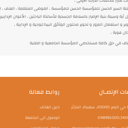
ات تكرار مخالفات الدرجة الأولى ،
قلة السير الحسن للمؤسسة الحسن للمؤسسة ، الفوضى المنظمة ، العنف ، الت
 أية وسيلة بنية الإضرار بالسلامة الجسدية للأساتذة الباحثين ، الأعوان الإدار
زوير و استعمال المزور و تحوير محتوى الوثائق البيداغوجية و الإدارية ،
حال هوية ،
قذف في حق كافة مستخدمي المؤسسة الجامعية و الطلبة
ت الإتصـال
روابط فعالة
دليل الهاتف
الوصول الى الجامعة