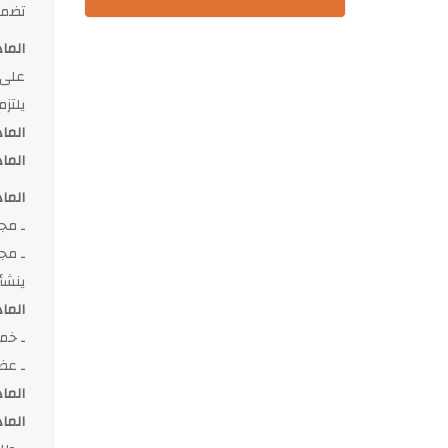
تضمن
المادة
على 
يلتز
المادة
المادة
المادة
ـ مج
ـ مج
ينشأ
المادة
ـ خم
ـ عض
المادة
المادة