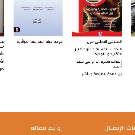
الملتقى الوطني حول
جودة حياة المدرسة الجزائرية
علم
حل
البحوث النفسية و التربوية بين
التقليد و التجديد
الأ
إشراف وتحرير : د. ورغي سيد
الأ
أحمد
دار
بن حمدة للطباعة والنشر
ت الإتصـال
روابط فعالة