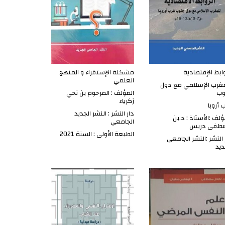
وابط الإقتصادية
مشكلة الإستقراء و المنهج
العلمي
غرب الإسلامي مع دول
وب
المؤلف : المرحوم بن نحي
زكرياء
 أروبا
دار النشر : النشر الجديد
ؤلف :الأستاذ : د.بن
الجامعي
طفى دريس
الطبعة الأولى : السنة 2021
 النشر :النشر الجامعي
ديد