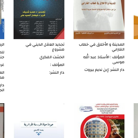
المدينة و الأخلاق في خطاب
تجديد العقل الديني في
الر
الفارابي
مشروع
للم
المؤلف : الأستاذ عبد الله
الخشت الفكري
جن
موسى
المؤلف :
غرب
دار النشر :
إبن نديم بيروت
دار النشر:
الم
مص
دار
الج