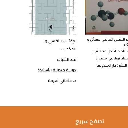
 النفس المرضي مسائل و
الإغتراب النفسي و
ول
المخدرات
ستاذ د. لكحل مصطفى
ستاذ توهامي سفيان
عند الشباب
 النشر : دار الخلدونية
دراسة ميدانية الأستاذة
د. عثماني نعيمة
تصفح سريع