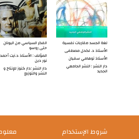
لغة الجسد مقاربات نفسية
الفكر السياسي من اليونان
حتى روسو
الأستاذ د. لكحل مصطفى
المؤلف : الأستاذ د.آيت أحمد
الأستاذ توهامي سفيان
نور دين
دار النشر : النشر الجامعي
دار النشر :دار كنوز للإنتاج و
الجديد
النشر والتوزيع
شروط الإستخدام
معلوما