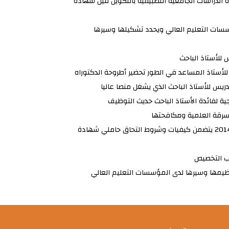
اق حاملي شهادة الدراسات الجامعية التطبيقية بالتكوين لنيل شهادة
قرار رقم 1145 مؤرخ في 21 ديسمبر 2017 يعدل القرار رقم 364 مؤرخ 09 جوان 2014 يتضمن كيفيات وشروط التحاق حاملي شهادة