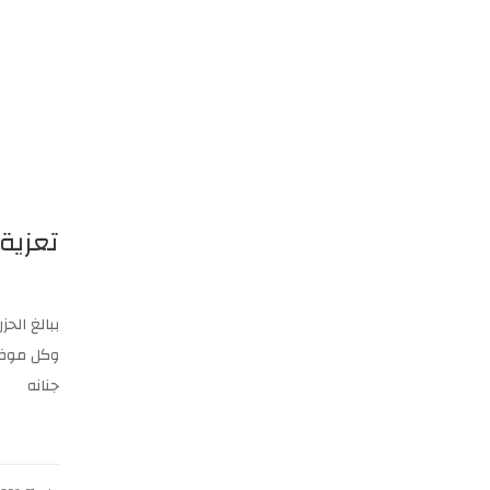
تعزية
ببالغ الح
وكل موظفي
جنانه