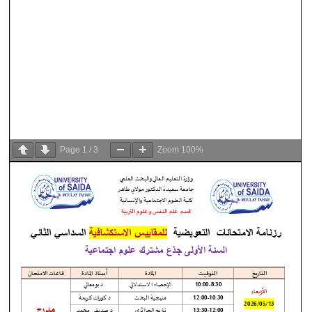
Page
1
/
3
Zoom
100%