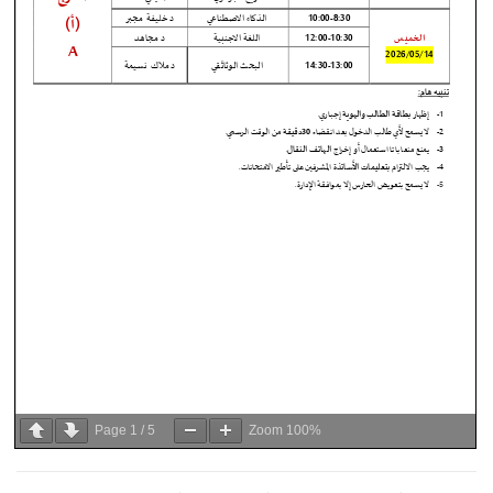
Page
1
/
5
Zoom
100%